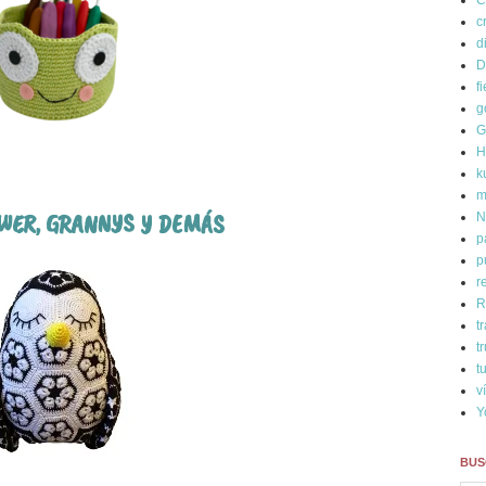
C
c
d
D
fi
g
G
H
k
m
WER, GRANNYS Y DEMÁS
N
p
p
r
R
t
t
t
v
Y
BUS