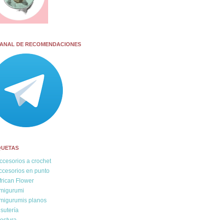
CANAL DE RECOMENDACIONES
QUETAS
ccesorios a crochet
ccesorios en punto
frican Flower
migurumi
migurumis planos
isutería