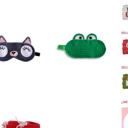
SÍG
SÍG
¿ME