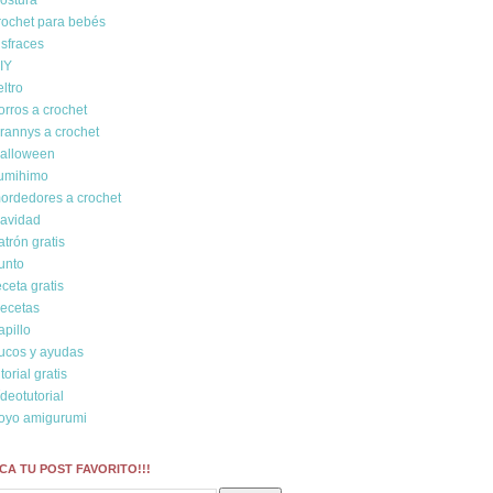
ostura
rochet para bebés
isfraces
IY
eltro
orros a crochet
rannys a crochet
alloween
umihimo
ordedores a crochet
avidad
atrón gratis
unto
eceta gratis
ecetas
rapillo
rucos y ayudas
utorial gratis
ídeotutorial
oyo amigurumi
CA TU POST FAVORITO!!!