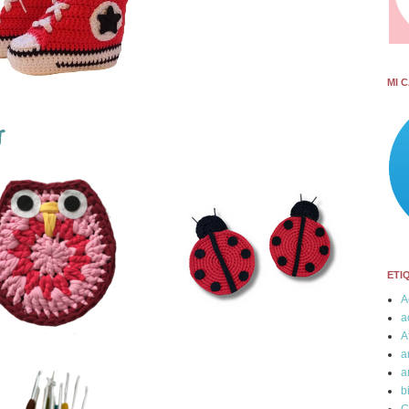
MI 
T
ETI
A
a
A
a
a
b