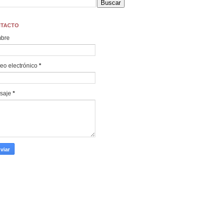
TACTO
bre
eo electrónico
*
saje
*