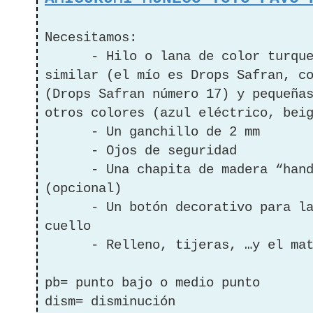
Necesitamos:
-
Hilo o lana de color turqu
similar (el mío es Drops Safran, c
(Drops Safran número 17) y pequeña
otros colores (azul eléctrico, bei
-
Un ganchillo de 2 mm
-
Ojos de seguridad
-
Una chapita de madera “han
(opcional)
-
Un botón decorativo para l
cuello
-
Relleno, tijeras, …y el ma
pb= punto bajo o medio punto
dism= disminución