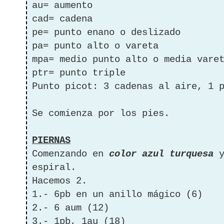
au= aumento
cad= cadena
pe= punto enano o deslizado
pa= punto alto o vareta
mpa= medio punto alto o media vare
ptr= punto triple
Punto picot: 3 cadenas al aire, 1 
Se comienza por los pies.
PIERNAS
Comenzando en
color azul turquesa
y
espiral.
Hacemos 2.
1.- 6pb en un anillo mágico (6)
2.- 6 aum (12)
3.- 1pb, 1au (18)