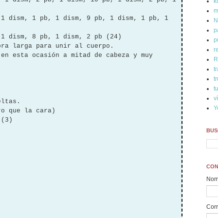
k
m
 1 dism, 1 pb, 1 dism, 9 pb, 1 dism, 1 pb, 1
N
p
 1 dism, 8 pb, 1 dism, 2 pb (24)
p
bra larga para unir al cuerpo.
r
(en esta ocasión a mitad de cabeza y muy
R
t
t
t
v
ueltas.
Y
o que la cara)
 (3)
BUS
CON
Nom
Corr