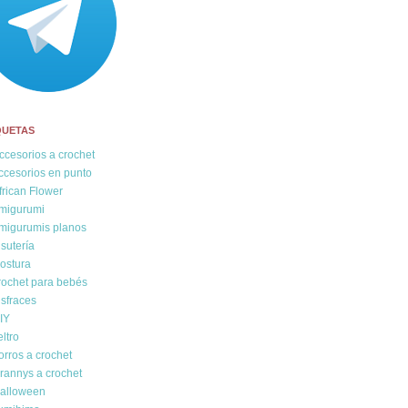
QUETAS
ccesorios a crochet
ccesorios en punto
frican Flower
migurumi
migurumis planos
isutería
ostura
rochet para bebés
isfraces
IY
eltro
orros a crochet
rannys a crochet
alloween