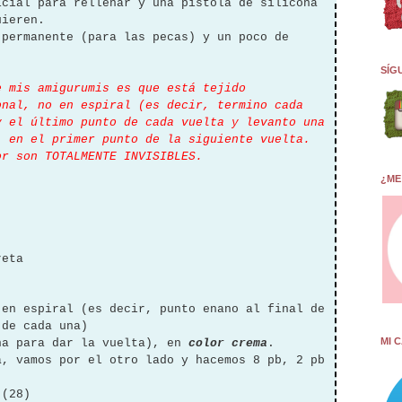
icial para rellenar y una pistola de silicona
uieren.
 permanente (para las pecas) y un poco de
SÍG
e mis amigurumis es que está tejido
onal, no en espiral (es decir, termino cada
y el último punto de cada vuelta y levanto una
) en el primer punto de la siguiente vuelta.
or son TOTALMENTE INVISIBLES.
¿ME
reta
 en espiral (es decir, punto enano al final de
 de cada una)
MI 
na para dar la vuelta), en
color crema
.
a, vamos por el otro lado y hacemos 8 pb, 2 pb
 (28)