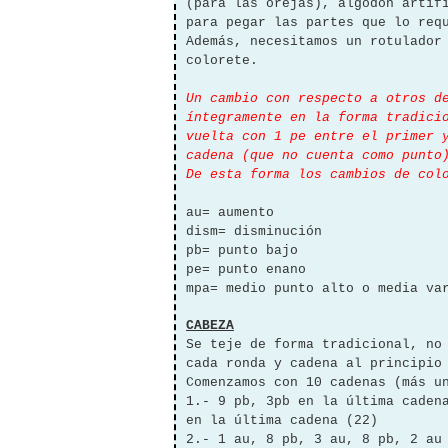
(para las orejas), algodón artif
para pegar las partes que lo req
Además, necesitamos un rotulador
colorete.
Un cambio con respecto a otros d
íntegramente en la forma tradici
vuelta con 1 pe entre el primer 
cadena (que no cuenta como punto
De esta forma los cambios de col
au= aumento
dism= disminución
pb= punto bajo
pe= punto enano
mpa= medio punto alto o media va
CABEZA
Se teje de forma tradicional, no
cada ronda y cadena al principio
Comenzamos con 10 cadenas (más u
1.- 9 pb, 3pb en la última caden
en la última cadena (22)
2.- 1 au, 8 pb, 3 au, 8 pb, 2 au