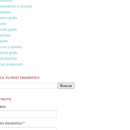
umihimo
ordedores a crochet
avidad
atrón gratis
unto
eceta gratis
ecetas
rapillo
rucos y ayudas
utorial gratis
ídeotutorial
oyo amigurumi
CA TU POST FAVORITO!!!
TACTO
bre
eo electrónico
*